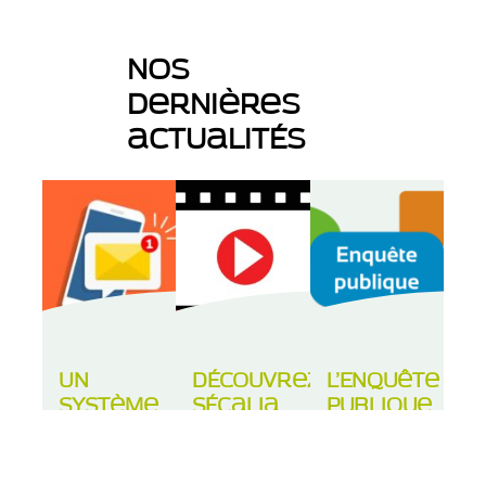
Nos
dernières
actualités
Un
Découvrez
L’Enquête
système
Sécalia
Publique
d’information
en
se
et
vidéo !
tiendra
d’alerte
du 10